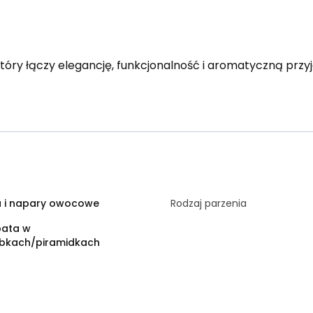
tóry łączy elegancję, funkcjonalność i aromatyczną przy
a i napary owocowe
Rodzaj parzenia
bata w
ebkach/piramidkach