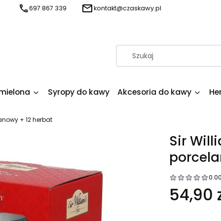
697 867 339
kontakt@czaskawy.pl
mielona
Syropy do kawy
Akcesoria do kawy
He
anowy + 12 herbat
Sir Wil
porcela
0.0
54,90 z