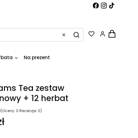
Produkty w k
Wyczyść
Szukaj
rbata
Na prezent
liams Tea zestaw
nowy + 12 herbat
0
(Oceny: 0 Recenzje: 0)
ł