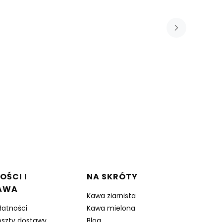
OŚCI I
NA SKRÓTY
AWA
Kawa ziarnista
łatności
Kawa mielona
oszty dostawy
Blog