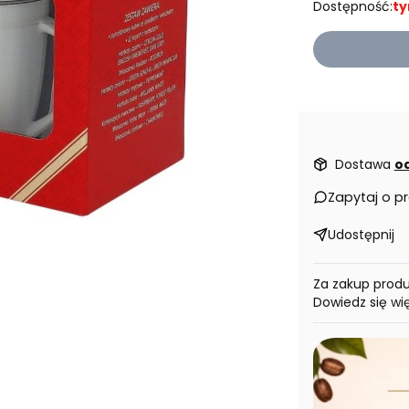
Dostępność:
ty
Dostawa
od
Zapytaj o p
Udostępnij
Za zakup prod
Dowiedz się
wi