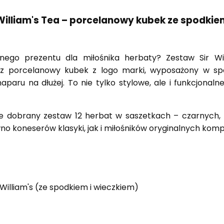
illiam's Tea – porcelanowy kubek ze spodkiem
znego prezentu dla miłośnika herbaty? Zestaw Sir Wi
sz porcelanowy kubek z logo marki, wyposażony w spo
ru na dłużej. To nie tylko stylowe, ale i funkcjonaln
e dobrany zestaw 12 herbat w saszetkach – czarnych, 
koneserów klasyki, jak i miłośników oryginalnych kompo
William's (ze spodkiem i wieczkiem)