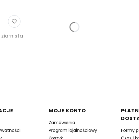
ziarnista
w stopce
ACJE
MOJE KONTO
PŁATN
DOST
Zamówienia
rywatności
Program lojalnościowy
Formy p
y
Koszyk
Czas i k