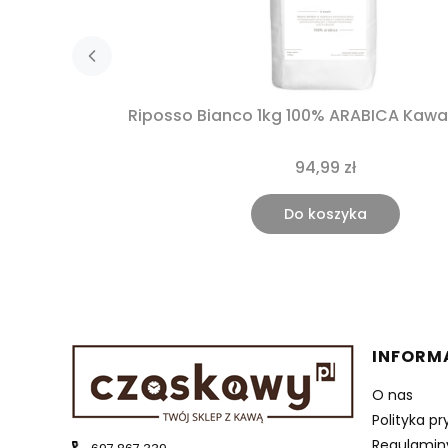
Riposso Bianco 1kg 100% ARABICA Kawa 
94,99 zł
Do koszyka
Linki 
INFORM
O nas
Polityka p
Regulamin