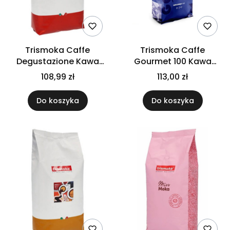
Trismoka Caffe
Trismoka Caffe
Degustazione Kawa
Gourmet 100 Kawa
ziarnista 1kg
ziarnista 1kg
108,99 zł
113,00 zł
Do koszyka
Do koszyka