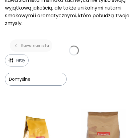
kawa ziarnista Trismoka zachwyca nie tylko swoją
wyjątkową jakością, ale także unikalnymi nutami
smakowymi i aromatycznymi, które pobudzą Twoje
zmysły.
Kawa ziarnista
Filtry
Domyślne
Lista produktów