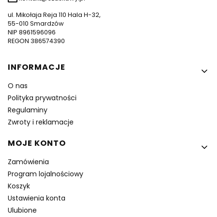
ul. Mikołaja Reja 110 Hala H-32,
55-010 Smardzów
NIP 8961596096
REGON 386574390
Linki w stopce
INFORMACJE
O nas
Polityka prywatności
Regulaminy
Zwroty i reklamacje
MOJE KONTO
Zamówienia
Program lojalnościowy
Koszyk
Ustawienia konta
Ulubione