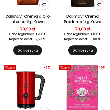
Dallmayr Crema d'Oro
Dallmayr Crema
Intensa 1kg Kawa
Prodomo 1kg Kawa
ziarnista
ziarnista
79,90 zł
78,00 zł
Cena regularna:
85,50 zł
Cena regularna:
88,00 zł
Najniższa cena:
82,50 zł
Najniższa cena:
88,00 zł
Do koszyka
Do koszyka
Okazja
-7%
Okazja
-40%