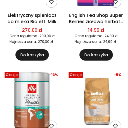
Elektryczny spieniacz
English Tea Shop Super
do mleka Bialetti Milk
Berries ziołowa herbata
Frother MKF02 Rosso
20x2g
270,00 zł
14,99 zł
czerwony
Cena regularna:
290,00 zł
Cena regularna:
24,99 zł
Najniższa cena:
270,00 zł
Najniższa cena:
24,99 zł
Do koszyka
Do koszyka
Okazja
-13%
Okazja
-5%