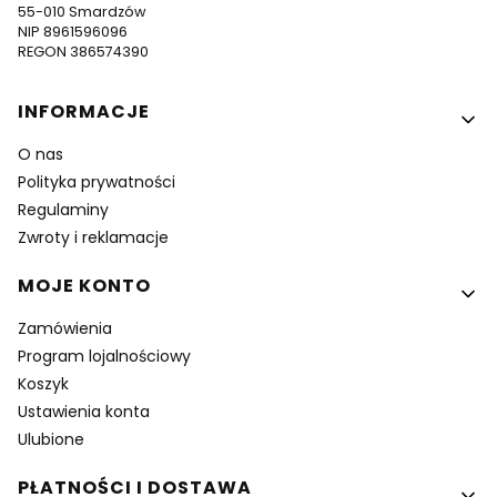
55-010 Smardzów
NIP 8961596096
REGON 386574390
Linki w stopce
INFORMACJE
O nas
Polityka prywatności
Regulaminy
Zwroty i reklamacje
MOJE KONTO
Zamówienia
Program lojalnościowy
Koszyk
Ustawienia konta
Ulubione
PŁATNOŚCI I DOSTAWA