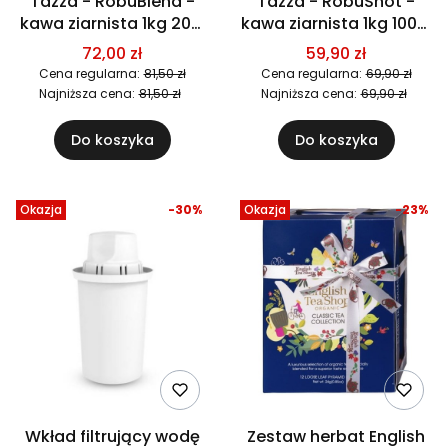
Tazza - RobuBlend -
Tazza - RobuShot -
kawa ziarnista 1kg 20%
kawa ziarnista 1kg 100%
Arabica 80% Robusta
Robusta
72,00 zł
59,90 zł
Cena regularna:
81,50 zł
Cena regularna:
69,90 zł
Najniższa cena:
81,50 zł
Najniższa cena:
69,90 zł
Do koszyka
Do koszyka
Okazja
-30%
Okazja
-23%
Wkład filtrujący wodę
Zestaw herbat English