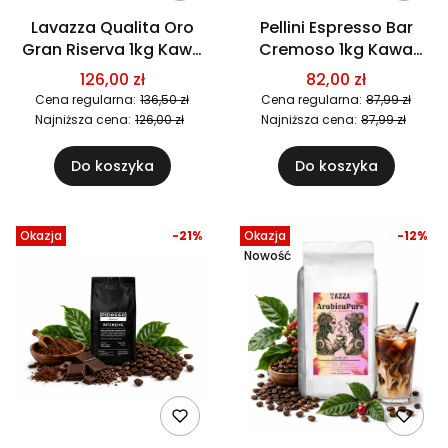
Lavazza Qualita Oro
Pellini Espresso Bar
Gran Riserva 1kg Kawa
Cremoso 1kg Kawa
ziarnista leżakowana w
ziarnista
126,00 zł
82,00 zł
beczce po whisky
Cena regularna:
136,50 zł
Cena regularna:
87,99 zł
Najniższa cena:
126,00 zł
Najniższa cena:
87,99 zł
Do koszyka
Do koszyka
Okazja
-21%
Okazja
-12%
Nowość