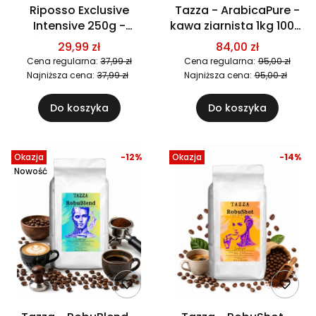
Riposso Exclusive
Tazza - ArabicaPure -
Intensive 250g -
kawa ziarnista 1kg 100%
ŚWIEŻO PALONA
Arabica
29,99 zł
84,00 zł
Cena regularna:
37,99 zł
Cena regularna:
95,00 zł
Najniższa cena:
37,99 zł
Najniższa cena:
95,00 zł
Do koszyka
Do koszyka
Okazja
-12%
Okazja
-14%
Nowość