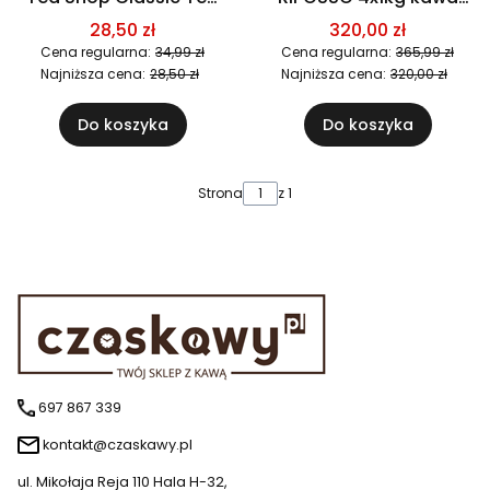
Collection Mint 12
ziarnista
28,50 zł
320,00 zł
piramidek 12 smaków
Cena regularna:
34,99 zł
Cena regularna:
365,99 zł
Najniższa cena:
28,50 zł
Najniższa cena:
320,00 zł
Do koszyka
Do koszyka
Strona
z 1
697 867 339
kontakt@czaskawy.pl
ul. Mikołaja Reja 110 Hala H-32,