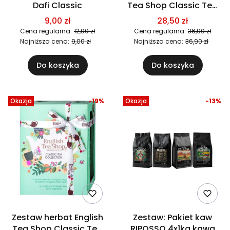
Dafi Classic
Tea Shop Classic Tea
Collection Blue 12
9,00 zł
28,50 zł
piramidek 12 smaków
Cena regularna:
12,90 zł
Cena regularna:
36,90 zł
Najniższa cena:
9,00 zł
Najniższa cena:
36,90 zł
Do koszyka
Do koszyka
Okazja
-19%
Okazja
-13%
Zestaw herbat English
Zestaw: Pakiet kaw
Tea Shop Classic Tea
RIPOSSO 4x1kg kawa