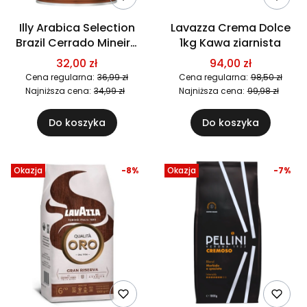
Illy Arabica Selection
Lavazza Crema Dolce
Brazil Cerrado Mineiro
1kg Kawa ziarnista
250g Kawa mielona
32,00 zł
94,00 zł
Cena regularna:
36,99 zł
Cena regularna:
98,50 zł
Najniższa cena:
34,99 zł
Najniższa cena:
99,98 zł
Do koszyka
Do koszyka
Okazja
-8%
Okazja
-7%