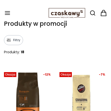
Produ
Otwórz wy
Produkty w promocji
Filtry
Produkty:
18
Lista produktów
Okazja
-12%
Okazja
-7%