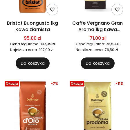
Bristot Buongusto 1kg
Caffe Vergnano Gran
Kawa ziarnista
Aroma 1kg Kawa
ziarnista
95,00 zł
71,00 zł
Cena regularna:
107,99 zł
Cena regularna:
76,50 zł
Najniższa cena:
107,99 zł
Najniższa cena:
76,50 zł
Do koszyka
Do koszyka
Okazja
-7%
Okazja
-11%