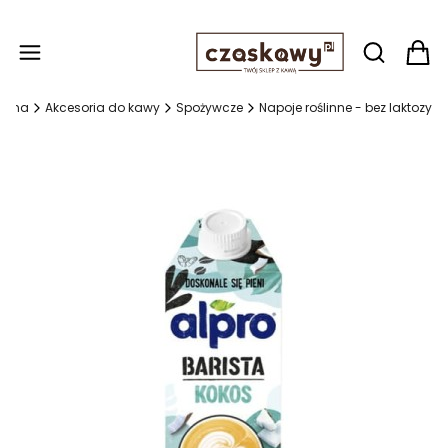
Produ
Otwórz wy
łówna
Akcesoria do kawy
Spożywcze
Napoje roślinne - bez laktozy