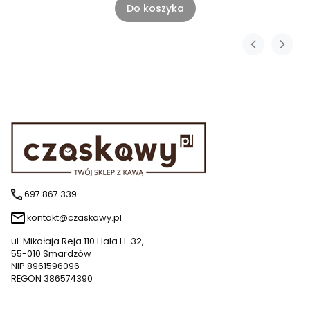
Do koszyka
697 867 339
kontakt@czaskawy.pl
ul. Mikołaja Reja 110 Hala H-32,
55-010 Smardzów
NIP 8961596096
REGON 386574390