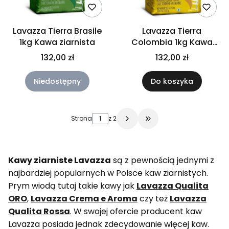
Lavazza Tierra Brasile
Lavazza Tierra
1kg Kawa ziarnista
Colombia 1kg Kawa
ziarnista
132,00 zł
132,00 zł
Niedostępny
Do koszyka
Strona
z 2
Przejdź do ostatniej 
Kawy ziarniste Lavazza
są z pewnością jednymi z
najbardziej popularnych w Polsce kaw ziarnistych.
Prym wiodą tutaj takie kawy jak
Lavazza Qualita
ORO
,
Lavazza Crema e Aroma
czy też
Lavazza
Qualita Rossa
. W swojej ofercie producent kaw
Lavazza posiada jednak zdecydowanie więcej kaw.