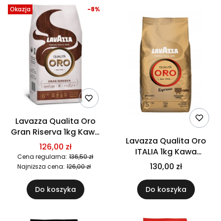
Okazja
-8%
Lavazza Qualita Oro
Gran Riserva 1kg Kawa
Lavazza Qualita Oro
ziarnista leżakowana w
126,00 zł
ITALIA 1kg Kawa
beczce po whisky
Cena regularna:
136,50 zł
ziarnista
130,00 zł
Najniższa cena:
126,00 zł
Do koszyka
Do koszyka