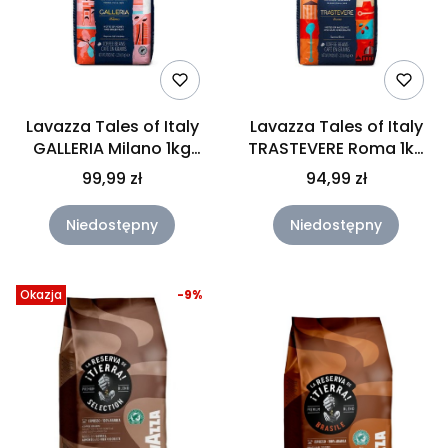
Lavazza Tales of Italy
Lavazza Tales of Italy
GALLERIA Milano 1kg
TRASTEVERE Roma 1kg
Kawa ziarnista
Kawa ziarnista
99,99 zł
94,99 zł
Niedostępny
Niedostępny
Okazja
-9%