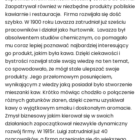
Zaopatrywał również w niezbędne produkty pobliskie
kawiarnie i restauracje. Firma rozwijała się dość
szybko. W 1900 roku Lavazza zatrudniał już sześciu
pracowników i działał jako hurtownik. Lavazza był
absolwentem studiów chemicznym, co pomagało
mu coraz lepiej poznawać najbardziej interesujący
go produkt, jakim była kawa. Dzięki ciekawości i
bystrości rozwijał stale swoją wiedzę na ten temat,
co spowodowało, że mógł stale ulepszać swoje
produkty. Jego przełomowym posunięciem,
wynikającym z wiedzy jaką posiadał było stworzenie
mieszanki kaw. Krótko mówiąc chodziło o połączenie
różnych gatunków ziaren, dzięki czemu uzyskiwał
kawy o wyjątkowym smaku i doskonałym aromacie.
Zmysł biznesowy jakim kierował się w swoich
działaniach zapoczątkował niezwykle dynamiczny
rozwój firmy. W 1915r. Luigi zatrudniał już 40
pracowników, a firma przeniosła się do większego