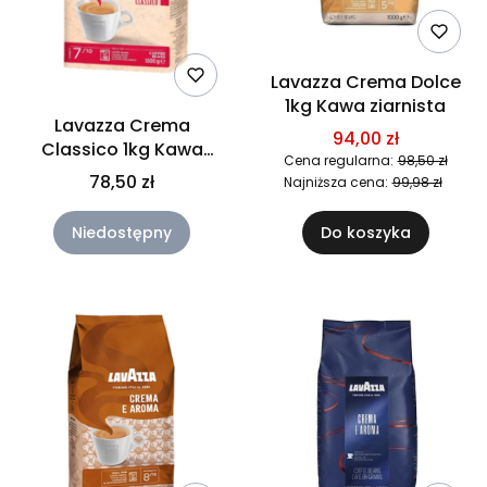
Lavazza Crema Dolce
1kg Kawa ziarnista
Lavazza Crema
94,00 zł
Classico 1kg Kawa
Cena regularna:
98,50 zł
ziarnista
78,50 zł
Najniższa cena:
99,98 zł
Niedostępny
Do koszyka