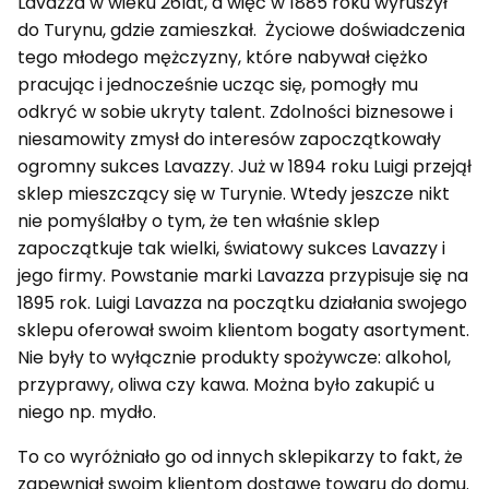
Lavazza w wieku 26lat, a więc w 1885 roku wyruszył
do Turynu, gdzie zamieszkał. Życiowe doświadczenia
tego młodego mężczyzny, które nabywał ciężko
pracując i jednocześnie ucząc się, pomogły mu
odkryć w sobie ukryty talent. Zdolności biznesowe i
niesamowity zmysł do interesów zapoczątkowały
ogromny sukces Lavazzy. Już w 1894 roku Luigi przejął
sklep mieszczący się w Turynie. Wtedy jeszcze nikt
nie pomyślałby o tym, że ten właśnie sklep
zapoczątkuje tak wielki, światowy sukces Lavazzy i
jego firmy. Powstanie marki Lavazza przypisuje się na
1895 rok. Luigi Lavazza na początku działania swojego
sklepu oferował swoim klientom bogaty asortyment.
Nie były to wyłącznie produkty spożywcze: alkohol,
przyprawy, oliwa czy kawa. Można było zakupić u
niego np. mydło.
To co wyróżniało go od innych sklepikarzy to fakt, że
zapewniał swoim klientom dostawę towaru do domu.