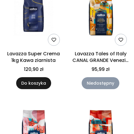
Lavazza Super Crema
Lavazza Tales of Italy
1kg Kawa ziarnista
CANAL GRANDE Venezia
1kg Kawa ziarnista
120,90 zł
95,99 zł
Do koszyka
Niedostępny