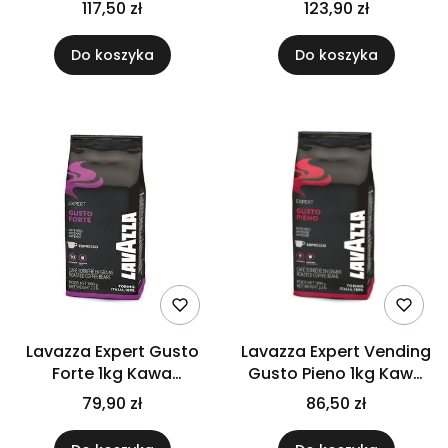
117,50 zł
123,90 zł
Do koszyka
Do koszyka
Lavazza Expert Gusto
Lavazza Expert Vending
Forte 1kg Kawa
Gusto Pieno 1kg Kawa
ziarnista
ziarnista
79,90 zł
86,50 zł