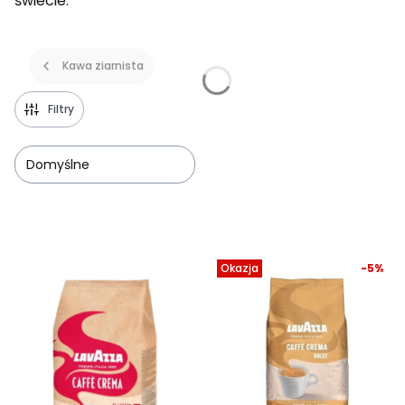
świecie.
Kawa ziarnista
Filtry
Domyślne
Lista produktów
Okazja
-5%