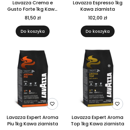
Lavazza Crema e
Lavazza Espresso 1kg
Gusto Forte 1kg Kawa
Kawa ziarnista
ziarnista
81,50 zł
102,00 zł
Do koszyka
Do koszyka
Lavazza Expert Aroma
Lavazza Expert Aroma
Piu 1kg Kawa ziarnista
Top 1kg Kawa ziarnista