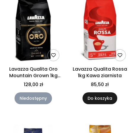
Lavazza Qualita Oro
Lavazza Qualita Rossa
Mountain Grown 1kg
1kg Kawa ziarnista
Kawa ziarnista
128,00 zł
85,50 zł
Niedostępny
Do koszyka