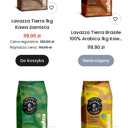
Lavazza Tierra 1kg
Kawa ziarnista
Lavazza Tierra Brasile
119,00 zł
100% Arabica 1kg Kawa
Cena regularna:
130,90 zł
ziarnista
119,90 zł
Najniższa cena:
119,00 zł
Do koszyka
Niedostępny