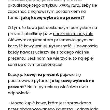
aktualizację tego artykułu.
Kliknij tutaj
, żeby się
zapoznać z najnowszym poradnikiem na
temat
jaką kawę wybrać na prezent?
O tym, że kawa jest doskonałym pomysłem na
prezent pisaliśmy już w
poprzednim artykule
.
Głównym argumentem przemawiającym na
korzyść kawy jest jej użyteczność. Z pewnością
każdy Kawosz ucieszy się z takiego właśnie
prezentu. Jeśli nam nie wierzycie, to najlepiej
sami się o tym przekonajcie!
Kupując
kawę na prezent
pojawia się
podstawowe pytanie:
jaką kawę wybrać na
prezent
? Na to pytanie są właściwie dwie
odpowiedzi.
- Można kupić kawę, która jest sprawdzona
przez obdarowywanego Kawosza – odpowiada