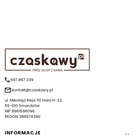
697 867 339
kontakt@czaskawy.pl
ul. Mikołaja Reja 110 Hala H-32,
55-010 Smardzów
NIP 8961596096
REGON 386574390
Linki w stopce
INFORMACJE